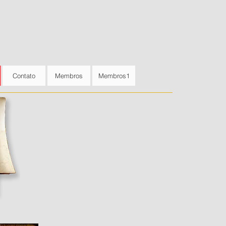
Contato
Membros
Membros1