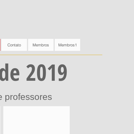
Contato
Membros
Membros1
de 2019
e professores
Combate livre
Defendendo
um
mawashi
gueri