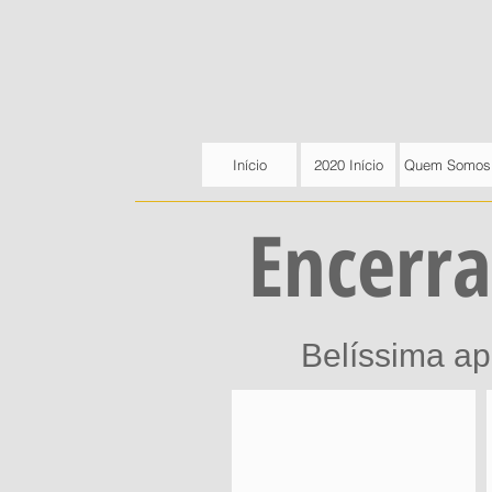
Início
2020 Início
Quem Somos
Encerr
Belíssima ap
Tzuki seiken
Equipe
Infantil