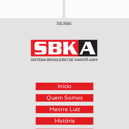
Ver Mais
Início
Quem Somos
Mestre Luiz
História